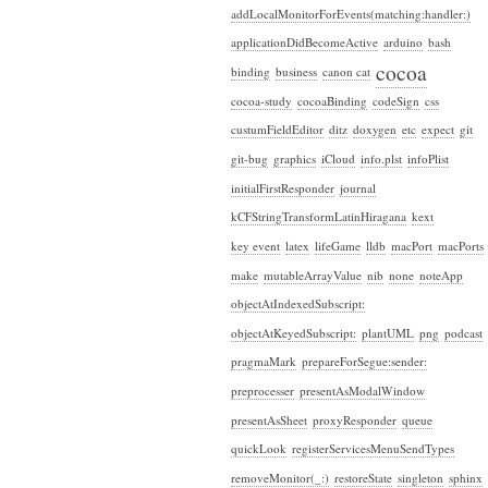
addLocalMonitorForEvents(matching:handler:)
applicationDidBecomeActive
arduino
bash
cocoa
binding
business
canon cat
cocoa-study
cocoaBinding
codeSign
css
custumFieldEditor
ditz
doxygen
etc
expect
git
git-bug
graphics
iCloud
info.plst
infoPlist
initialFirstResponder
journal
kCFStringTransformLatinHiragana
kext
key event
latex
lifeGame
lldb
macPort
macPorts
make
mutableArrayValue
nib
none
noteApp
objectAtIndexedSubscript:
objectAtKeyedSubscript:
plantUML
png
podcast
pragmaMark
prepareForSegue:sender:
preprocesser
presentAsModalWindow
presentAsSheet
proxyResponder
queue
quickLook
registerServicesMenuSendTypes
removeMonitor(_:)
restoreState
singleton
sphinx