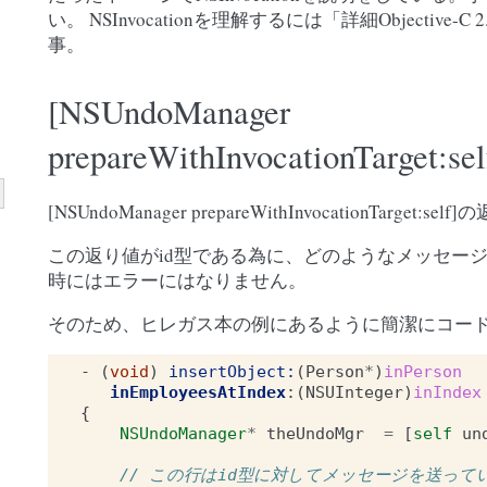
い。 NSInvocationを理解するには「詳細Objective-
事。
[NSUndoManager
prepareWithInvocationTarget
[NSUndoManager prepareWithInvocationTarget:
この返り値がid型である為に、どのようなメッセー
時にはエラーにはなりません。
そのため、ヒレガス本の例にあるように簡潔にコー
-
(
void
)
insertObject:
(
Person
*
)
inPerson
inEmployeesAtIndex
:(
NSUInteger
)
inIndex
{
NSUndoManager
*
theUndoMgr
=
[
self
un
// この行はid型に対してメッセージを送って