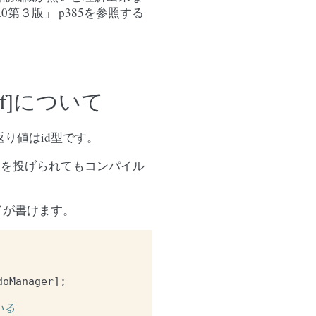
C 2.0第３版」 p385を参照する
:self]について
self]の返り値はid型です。
ジを投げられてもコンパイル
ドが書けます。
doManager
];
いる