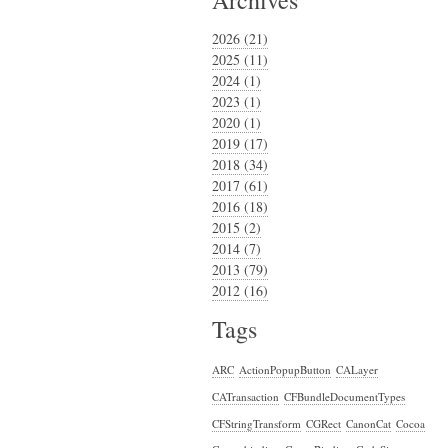
2026 (21)
2025 (11)
2024 (1)
2023 (1)
2020 (1)
2019 (17)
2018 (34)
2017 (61)
2016 (18)
2015 (2)
2014 (7)
2013 (79)
2012 (16)
Tags
ARC
ActionPopupButton
CALayer
CATransaction
CFBundleDocumentTypes
CFStringTransform
CGRect
CanonCat
Cocoa