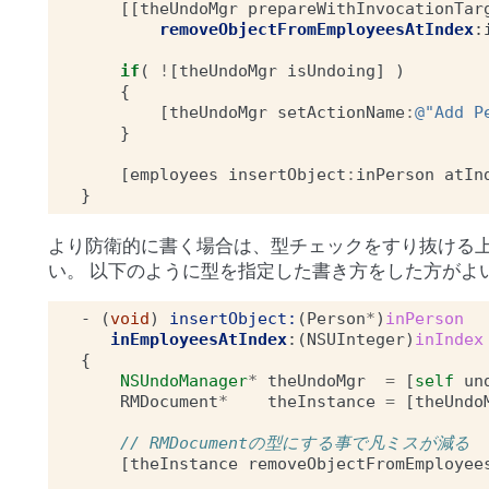
[[
theUndoMgr
prepareWithInvocationTar
removeObjectFromEmployeesAtIndex
:
if
(
!
[
theUndoMgr
isUndoing
]
)
{
[
theUndoMgr
setActionName
:
@"Add P
}
[
employees
insertObject
:
inPerson
atIn
}
より防衛的に書く場合は、型チェックをすり抜ける
い。 以下のように型を指定した書き方をした方がよ
-
(
void
)
insertObject:
(
Person
*
)
inPerson
inEmployeesAtIndex
:(
NSUInteger
)
inIndex
{
NSUndoManager
*
theUndoMgr
=
[
self
un
RMDocument
*
theInstance
=
[
theUndo
// RMDocumentの型にする事で凡ミスが減る
[
theInstance
removeObjectFromEmployee