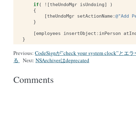
if
(
!
[
theUndoMgr
isUndoing
]
)
{
[
theUndoMgr
setActionName
:
@"Add P
}
[
employees
insertObject
:
inPerson
atIn
}
Previous:
CodeSignが”check your system cl
る
Next:
NSArchiverはdeprecated
Comments