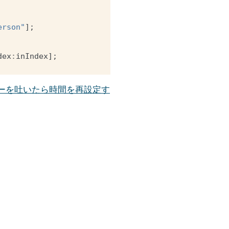
erson"
];
dex
:
inIndex
];
ock”とエラーを吐いたら時間を再設定す