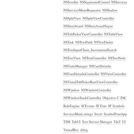
NSScroller
NSSegmentedControl
NSServices
NSServicesMenuRequestor
NSShadow
NSSplitView
NSSplitViewController
NSStoryboard
NSStoryboardSegue
NSTabPickerViewController
NSTableView
NSTask
NSTextField
NSTextFinder
NSTextInputClient_IncrementalSearch
NSTextView
NSTreeController
NSTreeNode
NSUndoManager
NSUserDefaults
NSUserDefaultsController
NSViewController
NSVisualTabPickerRootViewController
NSWindow
NSWindowController
NSWindowStackController
Objective-C
PAC
RuleEngine
SCEvents
SF Font
SF Symbols
ServicesMenu.strings
Swyft
SymbolFontApp
TSM
TabUI
Text Service Manager
TikZ
UI
VirtualBox
ablog