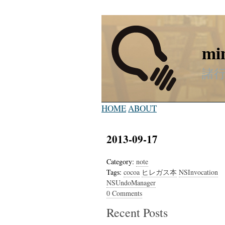
mi
諸
HOME
ABOUT
2013-09-17
Category:
note
Tags:
cocoa
ヒレガス本
NSInvocation
NSUndoManager
0 Comments
Recent Posts