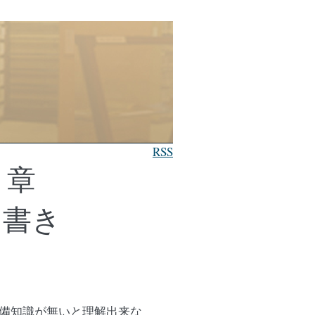
RSS
９章
覚え書き
。予備知識が無いと理解出来な