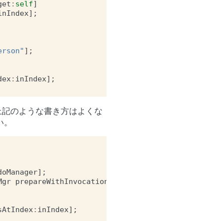
get
:
self
]
inIndex
];
erson"
];
dex
:
inIndex
];
上記のような書き方はよくな
い。
doManager
];
Mgr
prepareWithInvocationTarget
:
self
];
sAtIndex
:
inIndex
];