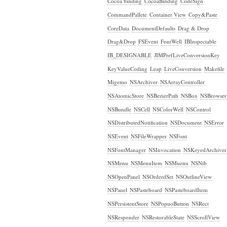
Cocoa binding
CocoaBinding
CodeSign
CommandPallete
Container View
Copy&Paste
CoreData
DocumentDefaults
Drag & Drop
Drag&Drop
FSEvent
FontWell
IBInspectable
IB_DESIGNABLE
JIMPrefLiveConversionKey
KeyValueCoding
Leap
LiveConversion
Makefile
Migemo
NSArchiver
NSArrayController
NSAtomicStore
NSBezierPath
NSBox
NSBrowser
NSBundle
NSCell
NSColorWell
NSControl
NSDistributedNotification
NSDocument
NSError
NSEvent
NSFileWrapper
NSFont
NSFontManager
NSInvocation
NSKeyedArchiver
NSMenu
NSMenuItem
NSMuenu
NSNib
NSOpenPanel
NSOrderdSet
NSOutlineView
NSPanel
NSPasteboard
NSPasteboardItem
NSPersistentStore
NSPopuoButton
NSRect
NSResponder
NSRestorableState
NSScrollView