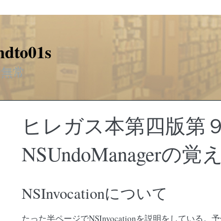
ndto01s
行無常
ヒレガス本第四版第
NSUndoManagerの
NSInvocationについて
たった半ページでNSInvocationを説明をしている