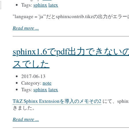
Tags:
sphinx
latex
"language = 'ja'"だとsphinxcontrib.tikzの出力が
Read more ...
sphinx1.6でpdf出力でき
スでした
2017-06-13
Category:
note
Tags:
sphinx
latex
TikZ Sphinx Extensionを導入のメモその2
にて、sphi
きました。
Read more ...