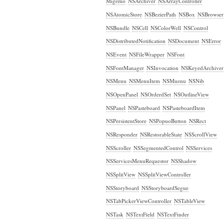
Migemo
NSArchiver
NSArrayController
NSAtomicStore
NSBezierPath
NSBox
NSBrowser
NSBundle
NSCell
NSColorWell
NSControl
NSDistributedNotification
NSDocument
NSError
NSEvent
NSFileWrapper
NSFont
NSFontManager
NSInvocation
NSKeyedArchiver
NSMenu
NSMenuItem
NSMuenu
NSNib
NSOpenPanel
NSOrderdSet
NSOutlineView
NSPanel
NSPasteboard
NSPasteboardItem
NSPersistentStore
NSPopuoButton
NSRect
NSResponder
NSRestorableState
NSScrollView
NSScroller
NSSegmentedControl
NSServices
NSServicesMenuRequestor
NSShadow
NSSplitView
NSSplitViewController
NSStoryboard
NSStoryboardSegue
NSTabPickerViewController
NSTableView
NSTask
NSTextField
NSTextFinder