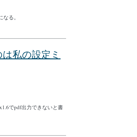
エラーになる。
ないのは私の設定ミ
nx1.6でpdf出力できないと書