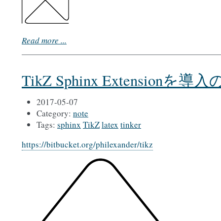
Read more ...
TikZ Sphinx Extensionを
2017-05-07
Category:
note
Tags:
sphinx
TikZ
latex
tinker
https://bitbucket.org/philexander/tikz