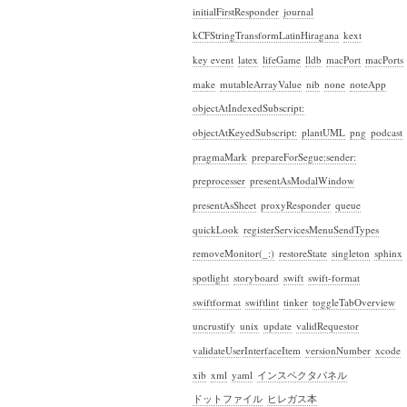
initialFirstResponder
journal
kCFStringTransformLatinHiragana
kext
key event
latex
lifeGame
lldb
macPort
macPorts
make
mutableArrayValue
nib
none
noteApp
objectAtIndexedSubscript:
objectAtKeyedSubscript:
plantUML
png
podcast
pragmaMark
prepareForSegue:sender:
preprocesser
presentAsModalWindow
presentAsSheet
proxyResponder
queue
quickLook
registerServicesMenuSendTypes
removeMonitor(_:)
restoreState
singleton
sphinx
spotlight
storyboard
swift
swift-format
swiftformat
swiftlint
tinker
toggleTabOverview
uncrustify
unix
update
validRequestor
validateUserInterfaceItem
versionNumber
xcode
xib
xml
yaml
インスペクタパネル
ドットファイル
ヒレガス本