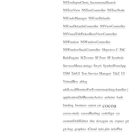
NSTextInputClient_IncrementalSearch
NSTextView
NSTreeController
NSTreeNode
NSUndoManager
NSUserDefaults
NSUserDefaultsController
NSViewController
NSVisualTabPickerRootViewController
NSWindow
NSWindowController
NSWindowStackController
Objective-C
PAC
RuleEngine
SCEvents
SF Font
SF Symbols
ServicesMenu.strings
Swyft
SymbolFontApp
TSM
TabUI
Text Service Manager
TikZ
UI
VirtualBox
ablog
addLocalMonitorForEvents(matching:handler:)
applicationDidBecomeActive
arduino
bash
cocoa
binding
business
canon cat
cocoa-study
cocoaBinding
codeSign
css
custumFieldEditor
ditz
doxygen
etc
expect
git
git-bug
graphics
iCloud
info.plst
infoPlist