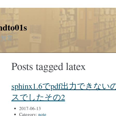
ndto01s
行無常
Posts tagged latex
sphinx1.6でpdf出力でき
スでしたその2
2017-06-13
Category:
note