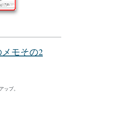
を導入のメモその2
クアップ。