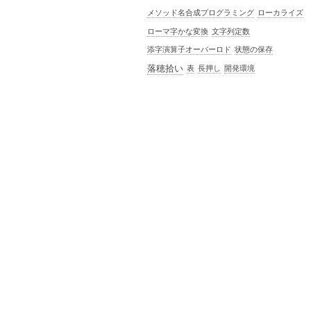
メソッド名合成プログラミング
ローカライズ
ローマ字かな変換
文字列定数
添字演算子オーバーロド
状態の保存
落穂拾い
表
長押し
開発環境