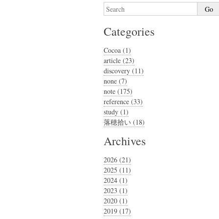
Categories
Cocoa (1)
article (23)
discovery (11)
none (7)
note (175)
reference (33)
study (1)
落穂拾い (18)
Archives
2026 (21)
2025 (11)
2024 (1)
2023 (1)
2020 (1)
2019 (17)