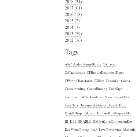
2018 (34)
2017 (61)
2016 (18)
2015 (2)
2014 (7)
2013 (79)
2012 (16)
Tags
ARC
ActionPopupButton
CALayer
CATransaction
CFBundleDocumentTypes
CFStringTransform
CGRect
CanonCat
Cocoa
Cocoa binding
CocoaBinding
CodeSign
CommandPallete
Container View
Copy&Paste
CoreData
DocumentDefaults
Drag & Drop
Drag&Drop
FSEvent
FontWell
IBInspectable
IB_DESIGNABLE
JIMPrefLiveConversionKey
KeyValueCoding
Leap
LiveConversion
Makefile