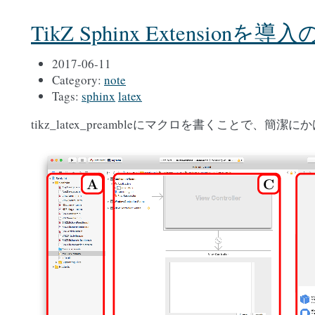
TikZ Sphinx Extension
2017-06-11
Category:
note
Tags:
sphinx
latex
tikz_latex_preambleにマクロを書くことで、簡